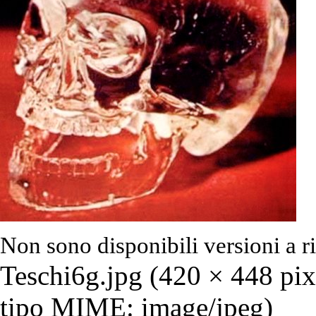
Non sono disponibili versioni a r
Teschi6g.jpg
‎ (420 × 448 pi
tipo MIME: image/jpeg)