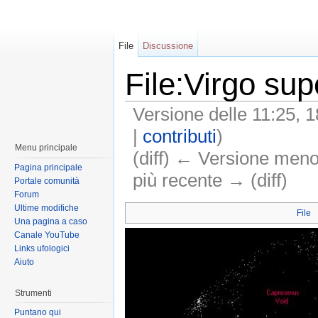
File
Discussione
File:Virgo su
Versione delle 11:25, 
|
contributi
)
Menu principale
(diff) ← Versione meno 
Pagina principale
più recente → (diff)
Portale comunità
Forum
Ultime modifiche
File
Una pagina a caso
Canale YouTube
Links ufologici
Aiuto
Strumenti
Puntano qui