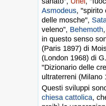
sanato",
Uriel
, "fuo
Asmodeus
, "spirito
delle mosche",
Sat
veleno”,
Behemoth
in questo senso son
(Paris 1897) di Moi
(London 1968) di G. 
"Dizionario delle cr
ultraterreni (Milano
Questi sviluppi sono
chiesa cattolica
, ch