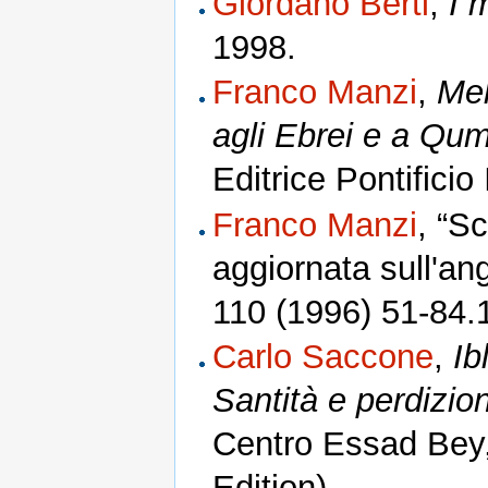
Giordano Berti
,
I 
1998.
Franco Manzi
,
Mel
agli Ebrei e a Qu
Editrice Pontificio
Franco Manzi
, “S
aggiornata sull'ang
110 (1996) 51-84.
Carlo Saccone
,
Ib
Santità e perdizion
Centro Essad Bey
Edition)