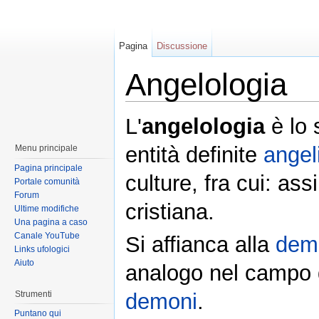
Pagina
Discussione
Angelologia
L'
angelologia
è lo 
entità definite
angel
Menu principale
Pagina principale
culture, fra cui: ass
Portale comunità
Forum
cristiana.
Ultime modifiche
Una pagina a caso
Canale YouTube
Si affianca alla
dem
Links ufologici
Aiuto
analogo nel campo di
Strumenti
demoni
.
Puntano qui