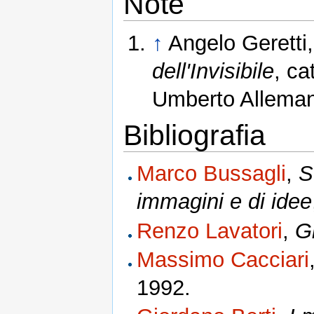
Note
↑
Angelo Geretti
dell'Invisibile
, ca
Umberto Alleman
Bibliografia
Marco Bussagli
,
S
immagini e di idee
Renzo Lavatori
,
Gl
Massimo Cacciari
1992.