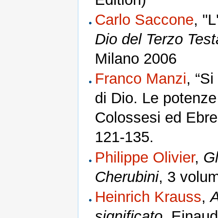
Carlo Saccone
, "
Dio del Terzo Tes
Milano 2006
Franco Manzi
, “Si
di Dio. Le potenze
Colossesi ed Ebrei
121-135.
Philippe Olivier
,
Gl
Cherubini
, 3 volu
Heinrich Krauss
,
A
significato
, Einaud