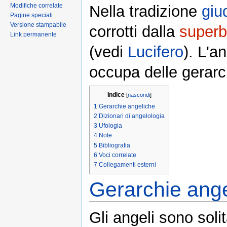
Modifiche correlate
Nella tradizione
giu
Pagine speciali
Versione stampabile
corrotti dalla
superb
Link permanente
(vedi
Lucifero
). L'a
occupa delle gerarc
Indice
[
nascondi
]
1
Gerarchie angeliche
2
Dizionari di angelologia
3
Ufologia
4
Note
5
Bibliografia
6
Voci correlate
7
Collegamenti esterni
Gerarchie ang
Gli angeli sono soli