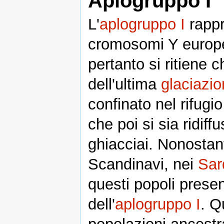
Aplogruppo I
L'
aplogruppo I
rappr
cromosomi Y europei
pertanto si ritiene c
dell'ultima
glaciazi
confinato nel rifugi
che poi si sia ridiffu
ghiacciai. Nonostan
Scandinavi, nei
Sar
questi popoli presen
dell'
aplogruppo I
. Q