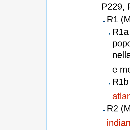
P229, 
R1 (
R1a 
popo
nell
e me
R1b 
atla
R2 (M
india