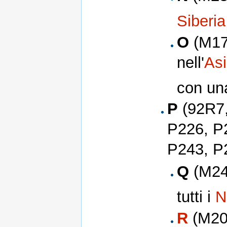
Siberia
O
(M175
nell'
Asi
con un
P
(92R7,
P226, P
P243, P
Q
(M242
tutti i
N
R
(M20