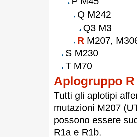
P M45
Q M242
Q3 M3
R
M207, M30
S M230
T M70
Aplogruppo R
Tutti gli aplotipi affer
mutazioni M207 (UT
possono essere suddi
R1a e R1b.