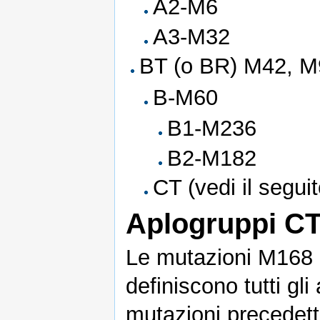
A2-M6
A3-M32
BT (o BR) M42, M
B-M60
B1-M236
B2-M182
CT (vedi il seguit
Aplogruppi CT
Le mutazioni M168 
definiscono tutti gl
mutazioni precedet