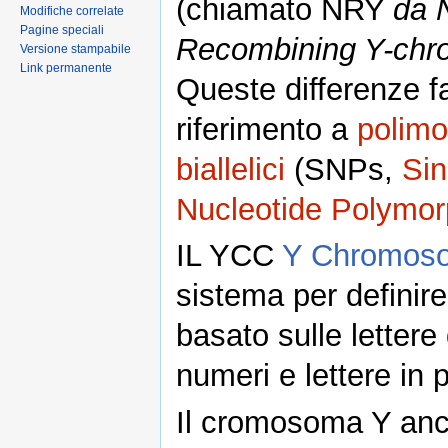
(chiamato NRY
da 
Modifiche correlate
Pagine speciali
Recombining Y-ch
Versione stampabile
Link permanente
Queste differenze 
riferimento a
polimo
biallelici
(SNPs,
Sin
Nucleotide Polymo
IL YCC
Y Chromoso
sistema per definir
basato sulle lettere 
numeri e lettere in 
Il cromosoma Y anc