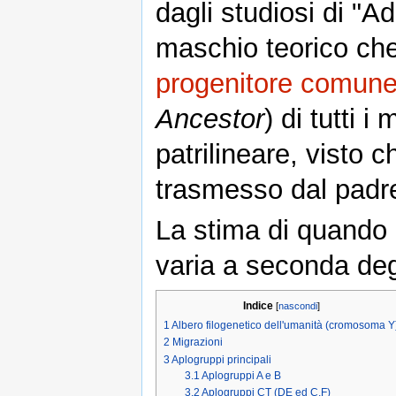
dagli studiosi di "
maschio teorico che
progenitore comun
Ancestor
) di tutti i
patrilineare, visto
trasmesso dal padre 
La stima di quando 
varia a seconda degl
Indice
[
nascondi
]
1
Albero filogenetico dell'umanità (cromosoma Y
2
Migrazioni
3
Aplogruppi principali
3.1
Aplogruppi A e B
3.2
Aplogruppi CT (DE ed C,F)