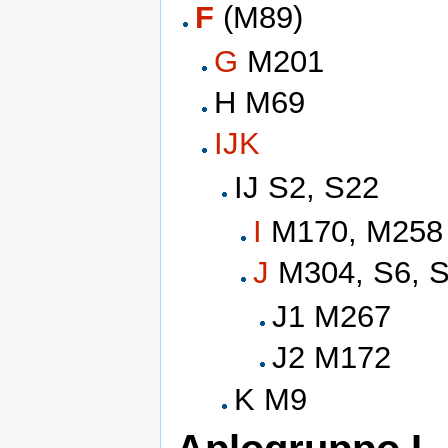
F
(M89)
G
M201
H M69
IJK
IJ S2, S22
I
M170, M258
J
M304, S6, S
J1 M267
J2 M172
K M9