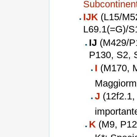
Subcontinent
IJK
(L15/M5
L69.1(=G)/S
IJ
(M429/P1
P130, S2, 
I
(M170, M
Maggiorm
J
(12f2.1,
importante
K
(M9, P12