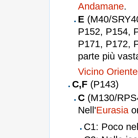
Andamane
.
E
(M40/SRY40
P152, P154, 
P171, P172, P
parte più vasta
Vicino Oriente
C,F
(P143)
C
(M130/RPS4
Nell'
Eurasia
or
C1: Poco ne