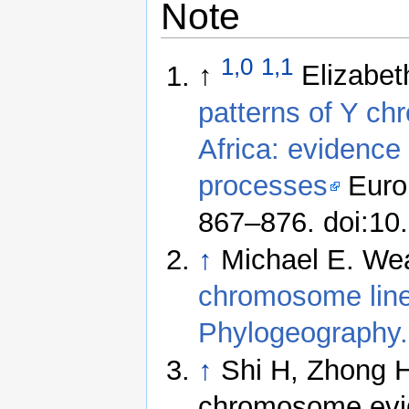
Note
1,0
1,1
↑
Elizabet
patterns of Y c
Africa: evidence
processes
Euro
867–876. doi:10
↑
Michael E. Wea
chromosome line
Phylogeography.
↑
Shi H, Zhong H,
chromosome evid