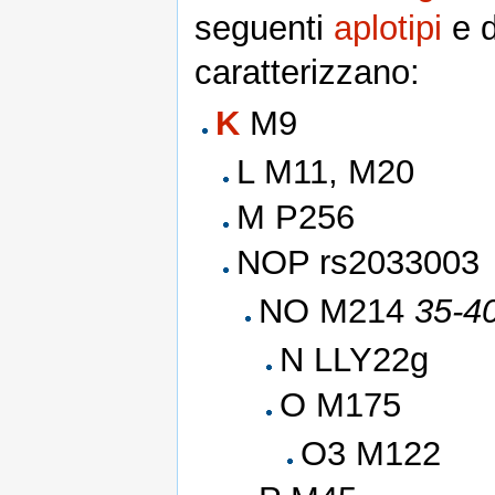
seguenti
aplotipi
e d
caratterizzano:
K
M9
L M11, M20
M P256
NOP rs2033003
NO M214
35-40
N LLY22g
O M175
O3 M122