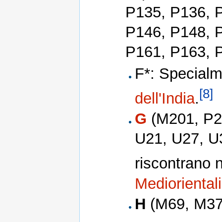
P135, P136, 
P146, P148, 
P161, P163, 
F*: Specialme
[8]
dell'India
.
G
(M201, P25
U21, U27, U3
riscontrano 
Mediorientali
H
(M69, M370