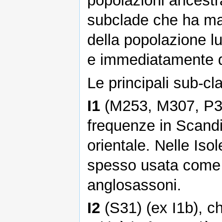
popolazioni ancestr
subclade che ha ma
della popolazione lu
e immediatamente 
Le principali sub-cl
I1
(M253, M307, P30,
frequenze in Scandi
orientale. Nelle Iso
spesso usata com
anglosassoni.
I2
(S31) (ex I1b), c