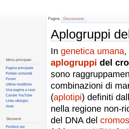
Pagina
Discussione
Aplogruppi d
In
genetica umana
,
aplogruppi
del cr
Menu principale
Pagina principale
sono raggruppament
Portale comunità
Forum
combinazioni di mar
Ultime modifiche
Una pagina a caso
(
aplotipi
) definiti da
Canale YouTube
Links ufologici
nella regione non-r
Aiuto
del DNA del
cromo
Strumenti
Puntano qui