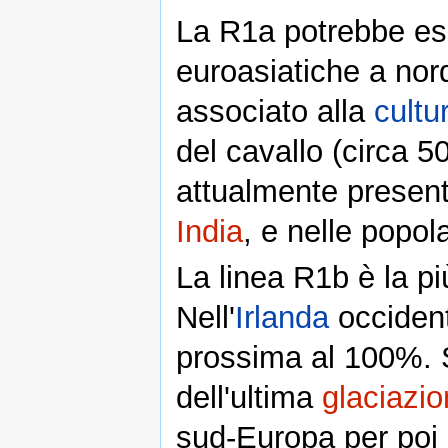
La R1a potrebbe ess
euroasiatiche a nor
associato alla
cultu
del cavallo (circa 5
attualmente presen
India
, e nelle popol
La linea R1b è la p
Nell'
Irlanda
occident
prossima al 100%. Si
dell'ultima
glaciazi
sud-Europa per poi 