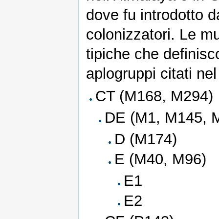
dove fu introdotto d
colonizzatori. Le mu
tipiche che definisc
aplogruppi citati nel
CT (M168, M294)
DE (M1, M145, M
D (M174)
E (M40, M96)
E1
E2