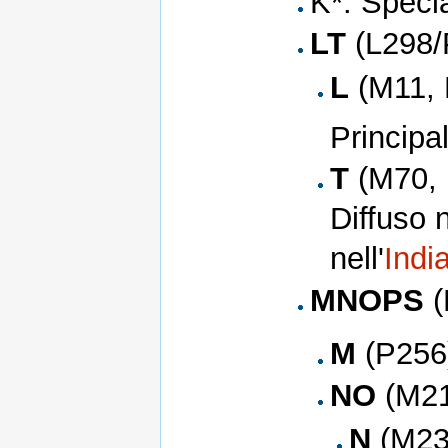
K*: Specia
LT
(L298/
L
(M11, 
Principa
T
(M70,
Diffuso n
nell'
Indi
MNOPS
(
M
(P256)
NO
(M21
N
(M231