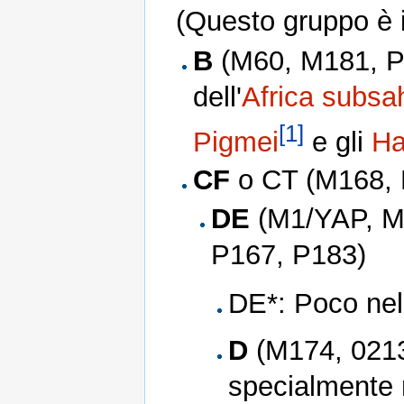
(Questo gruppo è 
B
(M60, M181, P8
dell'
Africa subsa
[1]
Pigmei
e gli
Ha
CF
o CT (M168, 
DE
(M1/YAP, M
P167, P183)
DE*: Poco ne
D
(M174, 02135
specialmente