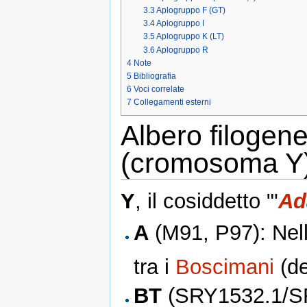
3.3
Aplogruppo F (GT)
3.4
Aplogruppo I
3.5
Aplogruppo K (LT)
3.6
Aplogruppo R
4
Note
5
Bibliografia
6
Voci correlate
7
Collegamenti esterni
Albero filogene
(cromosoma Y
Y
, il cosiddetto "'
Ad
A
(M91, P97): Nell
tra i
Boscimani
(de
BT
(SRY1532.1/SR