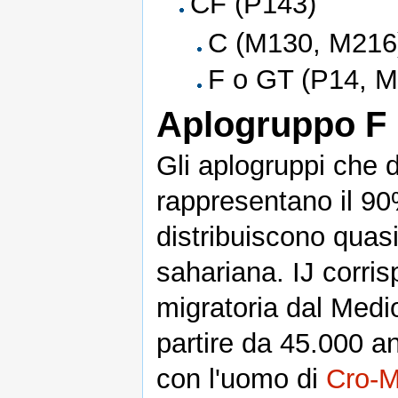
CF (P143)
C (M130, M216
F o GT (P14, M8
Aplogruppo F 
Gli aplogruppi che 
rappresentano il 90
distribuiscono quasi
sahariana. IJ corri
migratoria dal Medio
partire da 45.000 an
con l'uomo di
Cro-