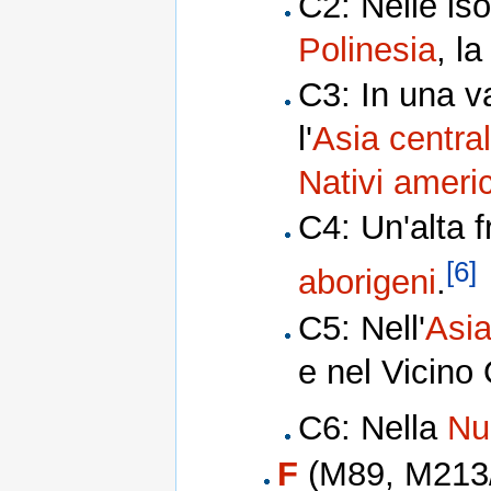
C2: Nelle is
Polinesia
, l
C3: In una v
l'
Asia centra
Nativi ameri
C4: Un'alta 
[6]
aborigeni
.
C5: Nell'
Asia
e nel Vicino 
C6: Nella
Nu
F
(M89, M213/