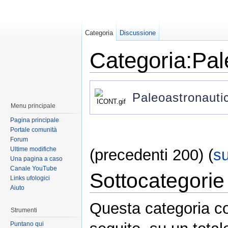
Categoria
Discussione
Categoria:Pal
Paleoastronauti
Menu principale
Pagina principale
Portale comunità
Forum
Ultime modifiche
(precedenti 200) (
s
Una pagina a caso
Canale YouTube
Sottocategorie
Links ufologici
Aiuto
Questa categoria con
Strumenti
Puntano qui