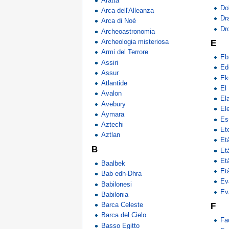
Aratta
Do
Arca dell'Alleanza
Dr
Arca di Noè
Dr
Archeoastronomia
Archeologia misteriosa
E
Armi del Terrore
Eb
Assiri
Ed
Assur
Ek
Atlantide
El
Avalon
El
Avebury
El
Aymara
Es
Aztechi
Et
Aztlan
Et
B
Età
Et
Baalbek
Età
Bab edh-Dhra
Ev
Babilonesi
Ev
Babilonia
Barca Celeste
F
Barca del Cielo
Fa
Basso Egitto