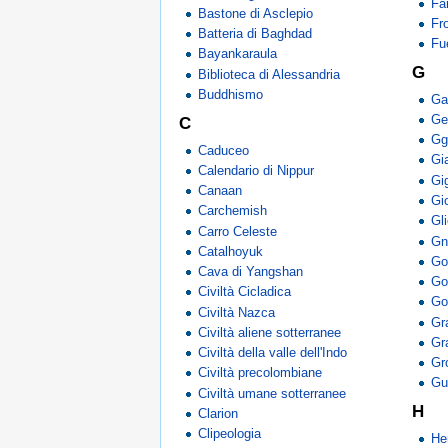
Fa
Bastone di Asclepio
Fr
Batteria di Baghdad
Fu
Bayankaraula
G
Biblioteca di Alessandria
Buddhismo
Ga
Ge
C
Gg
Caduceo
Gi
Calendario di Nippur
Gi
Canaan
Gi
Carchemish
Gl
Carro Celeste
Gn
Catalhoyuk
Go
Cava di Yangshan
Go
Civiltà Cicladica
Go
Civiltà Nazca
Gr
Civiltà aliene sotterranee
Gr
Civiltà della valle dell'Indo
Gr
Civiltà precolombiane
Gu
Civiltà umane sotterranee
H
Clarion
Clipeologia
He