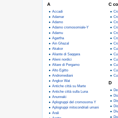
A
C co
Accadi
Cro
Adamar
Cro
Adamo
Cr
Adamo cromosomiale-Y
Cro
Adamu
Cr
Agartha
Cr
Ain Ghazal
Cr
Akakor
Cu
Aliante di Saqqara
Cu
Alieni nordici
Cu
Altare di Pergamo
Cu
Alto Egitto
Cu
Andromediani
Cu
Angkor Wat
D
Antiche città su Marte
De
Antiche città sulla Luna
Di
Anunnaki
Di
Aplogruppi del cromosoma Y
Di
Aplogruppi mitocondriali umani
Di
Arali
Do