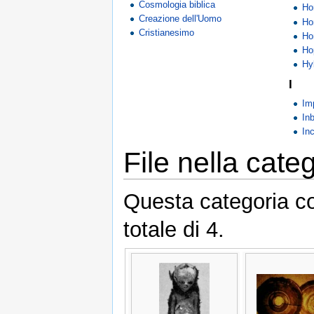
Cosmologia biblica
Ho
Creazione dell'Uomo
Ho
Cristianesimo
Ho
Ho
Hy
I
Im
In
In
File nella cate
Questa categoria con
totale di 4.