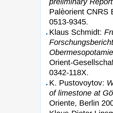
preliminary Repor
Palèorient CNRS E
0513-9345.
Klaus Schmidt:
Fr
Forschungsberich
Obermesopotamie
Orient-Gesellscha
0342-118X.
K. Pustovoytov:
W
of limestone at Gö
Oriente, Berlin 2