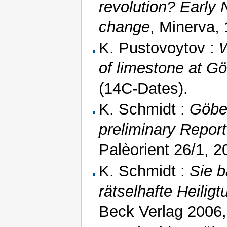
revolution? Early 
change
, Minerva, 
K. Pustovoytov :
W
of limestone at Gö
(14C-Dates).
K. Schmidt :
Göbek
preliminary Repor
Palèorient 26/1, 2
K. Schmidt :
Sie b
rätselhafte Heilig
Beck Verlag 2006