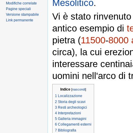
Mesolitico
.
Modifiche correlate
Pagine speciali
Vi è stato rinvenuto 
Versione stampabile
Link permanente
antico esempio di
t
pietra (
11500
-
8000 
circa), la cui erezi
interessare centinai
uomini nell'arco di t
Indice
[
nascondi
]
1
Localizzazione
2
Storia degli scavi
3
Resti archeologici
4
Interpretazioni
5
Galleria immagini
6
Collegamenti esterni
7
Bibliografia