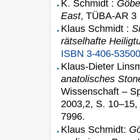
K. Schmidt :
Göbek
East
, TÜBA-AR 3 
Klaus Schmidt :
S
rätselhafte Heilig
ISBN 3-406-53500
Klaus-Dieter Lins
anatolisches Sto
Wissenschaft – Sp
2003,2, S. 10–15
7996.
Klaus Schmidt:
Gö