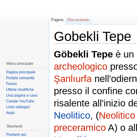
Pagina
Discussione
Gobekli Tepe
Göbekli Tepe
è un 
archeologico
presso 
Menu principale
Pagina principale
Şanlıurfa
nell'odier
Portale comunità
Forum
presso il confine co
Ultime modifiche
Una pagina a caso
risalente all'inizio d
Canale YouTube
Links ufologici
Neolitico
, (
Neolitico
Aiuto
preceramico
A) o al
Strumenti
Puntano qui