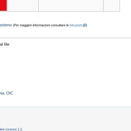
esterno
(Per maggiori informazioni consultare le
istruzioni
)
l file:
hia, OIC
on License 1.2
.