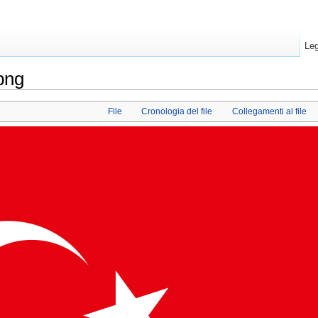
Leg
png
File
Cronologia del file
Collegamenti al file