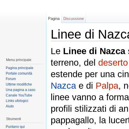
Pagina
Discussione
Linee di Nazc
Le
Linee di Nazca
terreno, del
deserto
Menu principale
Pagina principale
estende per una cinq
Portale comunità
Forum
Nazca
e di
Palpa
, 
Ultime modifiche
Una pagina a caso
linee vanno a formar
Canale YouTube
Links ufologici
profili stilizzati di 
Aiuto
pappagallo, la lucert
Strumenti
Puntano qui