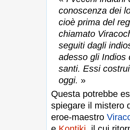
conoscenza dei lo
cioè prima del reg
chiamato Viracoc
seguiti dagli indi
adesso gli Indios
santi. Essi costru
oggi.
»
Questa potrebbe es
spiegare il mistero 
eroe-maestro
Virac
e
Kontiki
, il cui ri