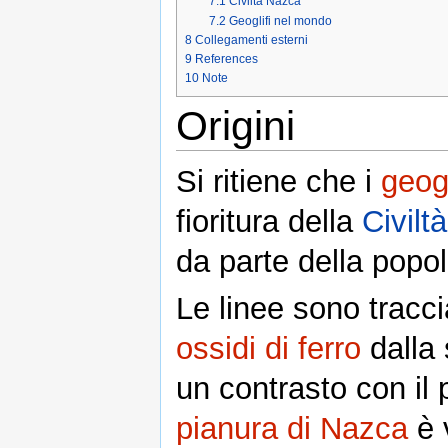
7.1
Civiltà Nazca
7.2
Geoglifi nel mondo
8
Collegamenti esterni
9
References
10
Note
Origini
Si ritiene che i
geogl
fioritura della
Civilt
da parte della popo
Le linee sono tracc
ossidi di ferro
dalla 
un contrasto con il 
pianura di Nazca
è 