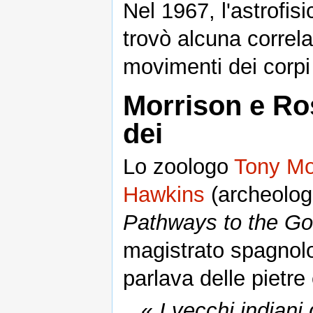
Nel 1967, l'astrofis
trovò alcuna correla
movimenti dei corpi 
Morrison e Ros
dei
Lo zoologo
Tony Mo
Hawkins
(archeolog
Pathways to the G
magistrato spagno
parlava delle pietre
«
I vecchi indiani 