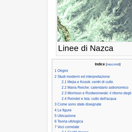
Linee di Nazca
Indice
[
nascondi
]
1
Origini
2
Studi moderni ed interpretazione
2.1
Mejia e Kosok: centri di culto
2.2
Maria Reiche: calendario astronomico
2.3
Morrison e Rostworowski: il ritorno degli
2.4
Reindel e Isla: culto dell'acqua
3
Come sono state disegnate
4
Le figure
5
Ubicazione
6
Teoria ufologica
7
Voci correlate