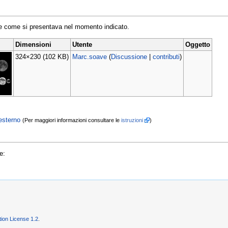
ile come si presentava nel momento indicato.
Dimensioni
Utente
Oggetto
324×230
(102 KB)
Marc.soave
(
Discussione
|
contributi
)
esterno
(Per maggiori informazioni consultare le
istruzioni
)
e:
on License 1.2
.