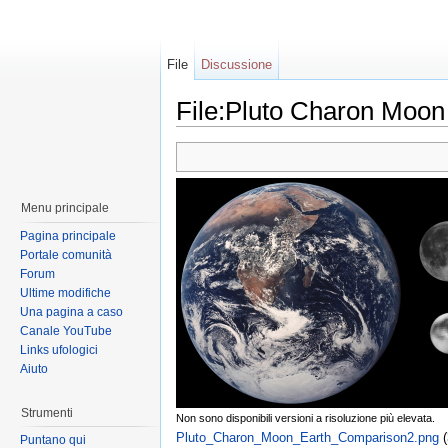
File
Discussione
File:Pluto Charon Moo
Menu principale
Pagina principale
Portale comunità
Forum
Ultime modifiche
Una pagina a caso
Canale YouTube
Links ufologici
Aiuto
Strumenti
Non sono disponibili versioni a risoluzione più elevata.
Pluto_Charon_Moon_Earth_Comparison2.png
‎
Puntano qui