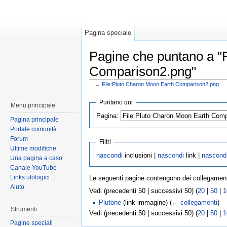
Pagina speciale
Pagine che puntano a "
Comparison2.png"
←
File:Pluto Charon Moon Earth Comparison2.png
Puntano qui
Menu principale
Pagina:
Pagina principale
Portale comunità
Forum
Filtri
Ultime modifiche
nascondi
inclusioni |
nascondi
link |
nascond
Una pagina a caso
Canale YouTube
Links ufologici
Le seguenti pagine contengono dei collegamen
Aiuto
Vedi (precedenti 50 | successivi 50) (
20
|
50
|
1
Plutone
(link immagine)
(
← collegamenti
)
Strumenti
Vedi (precedenti 50 | successivi 50) (
20
|
50
|
1
Pagine speciali