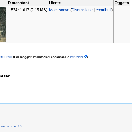
Dimensioni
Utente
Oggetto
1.574×1.617
(2,15 MB)
Marc.soave
(
Discussione
|
contributi
)
esterno
(Per maggiori informazioni consultare le
istruzioni
)
l file:
on License 1.2
.