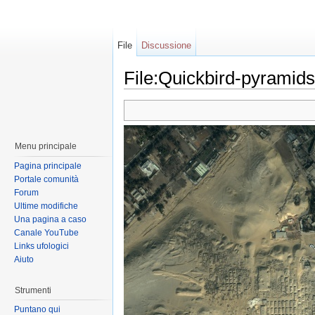
File
Discussione
File:Quickbird-pyramids
Menu principale
Pagina principale
Portale comunità
Forum
Ultime modifiche
Una pagina a caso
Canale YouTube
Links ufologici
Aiuto
Strumenti
Puntano qui