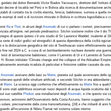
ca guidato dal dottor Bernardo Victor Biados Yacovazzo, direttore dell’ Istituto
ato decine di località nel Perù e in Bolivia alla ricerca di dovumentazione arch
utabili di contatto tra le civiltà elamita, fenicia, babilonese, sumera e quella 
sempi di steli e di iscrizioni ritrovate in Bolivia in scrittura logosillabica o c
 come
Ra
e
Thot
, in alcuni degli
Anunnaki
di cui ci parlano i sumeri, precisame
zata all'origine, nel periodo predinastico. Sitchin sostiene inoltre che il dio T
gno di queste ipotesi c'é uno studio di Sir Laurence Waddel, risalente al 1930
a serie di indizi grafici ed etnografici di questa dipendenza della civiltà egiz
o e la dislocazione geografica del sito di Teotihuacan siano effettivamente spe
be fine nel 2024 a.C. a cusa di un bombardamento nucleare durante una guerra 
nei testi di lamentazione babilonesi, come il Lamento di Ur e il Lamento di Sum
. Brown intitolato “Climate change and the collapse of the Akkadian Empire
ativamente anomala ricaduta di particolari e finissime sabbie causate da una d
i
Anunnaki
avevano delle basi su
Marte
, pianeta sul quale avvenivano delle op
sitevano quindi delle strutture artificiali, e secondo Sitchin vi era abbondante 
 di
Marte
. La scienza oggi conferma che effettivamente su
Marte
fino a qualch
06 sono stati addirittura osservati nuovi depositi di acqua liquida scaturita da
sul suo satellite
Phobos
una installazione degli
Anunnaki
, e che questo sia co
Levison, astronomi dell'Osservatorio della Costa Azzurra, hanno suggerito che l
 solare, precisamente dalla zona transnettuniana, [24] e che miliardi di ann
iguardo all'incursione di Nibiru-Tiamat nel sistema solare interno.