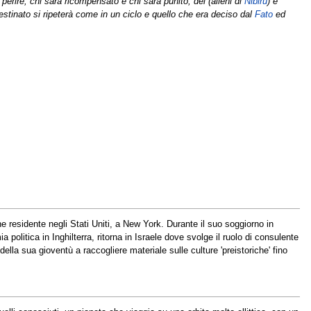
 perire, chi sarà ricompensato e chi sarà punito, dèi (alieni di
Nibiru
) e
stinato si ripeterà come in un ciclo e quello che era deciso dal
Fato
ed
ine residente negli Stati Uniti, a New York. Durante il suo soggiorno in
politica in Inghilterra, ritorna in Israele dove svolge il ruolo di consulente
ella sua gioventù a raccogliere materiale sulle culture 'preistoriche' fino