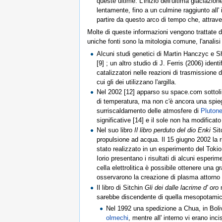
queste ultime. L'inizio dell'ultima glaciazion
lentamente, fino a un culmine raggiunto all'
partire da questo arco di tempo che, attraver
Molte di queste informazioni vengono trattate da
uniche fonti sono la mitologia comune, l'analisi 
Alcuni studi genetici di Martin Hanczyc e Sh
[9] ; un altro studio di J. Ferris (2006) iden
catalizzatori nelle reazioni di trasmissione
cui gli dei utilizzano l'argilla.
Nel 2002 [12] apparso su space.com sottolin
di temperatura, ma non c'è ancora una spieg
surriscaldamento delle atmosfere di
Pluton
significative [14] e il sole non ha modifica
Nel suo libro
Il libro perduto del dio Enki
Sitc
propulsione ad acqua. Il 15 giugno 2002 la r
stato realizzato in un esperimento del Tokio I
Iorio presentano i risultati di alcuni esperim
cella elettrolitica è possibile ottenere una
osservarono la creazione di plasma attorno a
Il libro di Sitchin
Gli dei dalle lacrime d' oro
m
sarebbe discendente di quella mesopotamica. 
Nel 1992 una spedizione a Chua, in Boli
olmechi
, mentre all' interno vi erano in