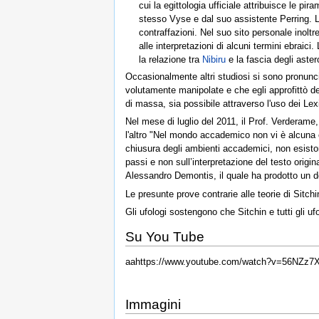
cui la egittologia ufficiale attribuisce le pir
stesso Vyse e dal suo assistente Perring. L
contraffazioni. Nel suo sito personale inoltr
alle interpretazioni di alcuni termini ebraic
la relazione tra
Nibiru
e la fascia degli astero
Occasionalmente altri studiosi si sono pronunci
volutamente manipolate e che egli approfittò del
di massa, sia possibile attraverso l'uso dei Lexic
Nel mese di luglio del 2011, il Prof. Verderame, 
l'altro "Nel mondo accademico non vi è alcuna 
chiusura degli ambienti accademici, non esistono 
passi e non sull’interpretazione del testo origi
Alessandro Demontis, il quale ha prodotto un d
Le presunte prove contrarie alle teorie di Sitch
Gli ufologi sostengono che Sitchin e tutti gli 
Su You Tube
aahttps://www.youtube.com/watch?v=56NZz
Immagini