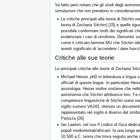
Va fatto però notare che gli studi degli astrono
simulazioni che non prendono in considerazione 
Le critiche principali alla teoria di Sitchin
teoria di Zecharia Sitchin) [25] e quelle ri
possibile confermare molti dei significati che
evidenziare i casi di omofonia. Demontis sost
come il criticato termine MU che Sitchin id
aventi significato di 'accendere / dare fuoco
Critiche alle sue teorie
Le principali critiche alle teorie di Zecharia Si
Michael Heiser, phD in letteratura e lingua 
ufficiali di queste lingue. In particolare Hei
assirologia. Heiser inoltre sostiene che ne
astronomia che Sitchin attribuisce loro. Fa ri
competenze linguistiche di Sitchin siano inade
sigillo sumero VA243, ritenuto un documento 
rappresentato nel sigillo é diverso dal simbo
Panizza [26].
Ian Lawton, nel suo
Il codice di Giza
dedica 
popoli mediorientali/africani, fa una lunga an
10.500 a.C. teoria che trova seguito anche i