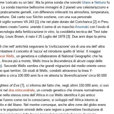
come 'coricato su un lato'. Ma la prima sonda che sorvolò
Urano
e
Nettuno
fu
 La sonda trasmise bellissime immagini di 2 pianeti uno celeste/azzurro e
praticamente gemelli, con differenze irrilevanti tra atmosfera, temperatura,
ettuno. Dal canto suo Sitchin sostiene, con una sua personale
l sigillo sumero VA 243 [1] che nel plate dorato del Corichanca [2] in Peru.
bero creato l’uomo: unendo il seme di un maschio
Anunnaki
con l’ovulo di
ologia della fertilizzazione in vitro, la cosiddetta tecnica del 'Test tube
aby, Louis Brown, é nato il 25 Luglio del 1978 [3]. Due anni dopo la prima
che nell' antichità seguivano la 'civilizzazione' ora di una ora dell' altra
attere il concetto di 'razza' ed introdurre quello di 'etnia'. Il maggior
cer Wells
, un genetista e collaboratore di National Geographic che ha
na. Ancora più a monte, Wells trova la discendenza di alcuni ceppi delle
a
). Secondo Wells sembra che grandi migrazioni dal medio oriente verso
 quei territori. Gli studi di Wells, condotti attraverso la linea Y-
lire a circa 100.000 anni fa e ne attesta la 'diversificazione' circa 60.000
ghters of Eve
[7], ci informa del fatto che, negli ultimi 150.000 anni, ci son
oni nel
dna mitocondriale
, un corredo genetico che rimane normalmente
nella stessa zona dell' Africa in cui Wells identifica il più antico
ue l'uomo come noi lo conosciamo, si sviluppò nell' Africa intorno ai
egitto e del libano. Nel mentre comunque, anche altre zone del globo erano
e le popolazioni ominidi delle varie regioni a permettere l'evoluzione di