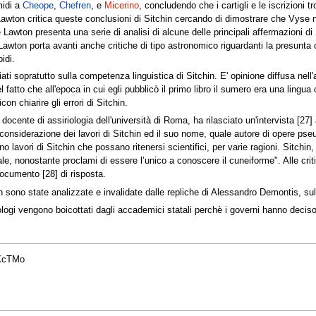
amidi a
Cheope
,
Chefren
, e
Micerino
, concludendo che i cartigli e le iscrizioni t
awton critica queste conclusioni di Sitchin cercando di dimostrare che Vyse n
e Lawton presenta una serie di analisi di alcune delle principali affermazioni di
i. Lawton porta avanti anche critiche di tipo astronomico riguardanti la presunt
idi.
ati sopratutto sulla competenza linguistica di Sitchin. E' opinione diffusa nel
 fatto che all'epoca in cui egli pubblicò il primo libro il sumero era una lingu
on chiarire gli errori di Sitchin.
docente di assiriologia dell'università di Roma, ha rilasciato un'intervista [27]
considerazione dei lavori di Sitchin ed il suo nome, quale autore di opere pse
lavori di Sitchin che possano ritenersi scientifici, per varie ragioni. Sitchin,
nale, nonostante proclami di essere l’unico a conoscere il cuneiforme". Alle cri
ocumento [28] di risposta.
in sono state analizzate e invalidate dalle repliche di Alessandro Demontis, sul 
ufologi vengono boicottati dagli accademici statali perchè i governi hanno dec
7XcTMo