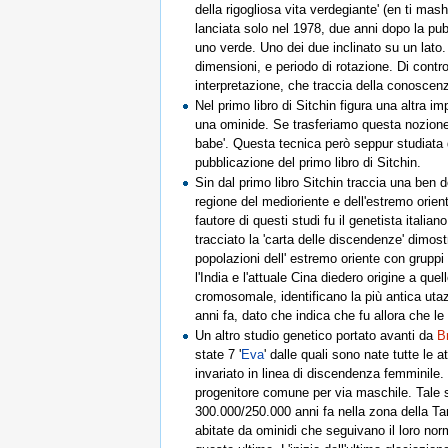
della rigogliosa vita verdegiante' (en ti ma
lanciata solo nel 1978, due anni dopo la pub
uno verde. Uno dei due inclinato su un lato
dimensioni, e periodo di rotazione. Di con
interpretazione, che traccia della conoscenz
Nel primo libro di Sitchin figura una altra i
una ominide. Se trasferiamo questa nozione i
babe'. Questa tecnica però seppur studiata d
pubblicazione del primo libro di Sitchin.
Sin dal primo libro Sitchin traccia una ben de
regione del medioriente e dell'estremo oriente
fautore di questi studi fu il genetista italian
tracciato la 'carta delle discendenze' dimos
popolazioni dell' estremo oriente con gruppi e
l'India e l'attuale Cina diedero origine a que
cromosomale, identificano la più antica utazi
anni fa, dato che indica che fu allora che le 
Un altro studio genetico portato avanti da
B
state 7 '
Eva
' dalle quali sono nate tutte le 
invariato in linea di discendenza femminile. 
progenitore comune per via maschile. Tale st
300.000/250.000 anni fa nella zona della Tan
abitate da ominidi che seguivano il loro norm