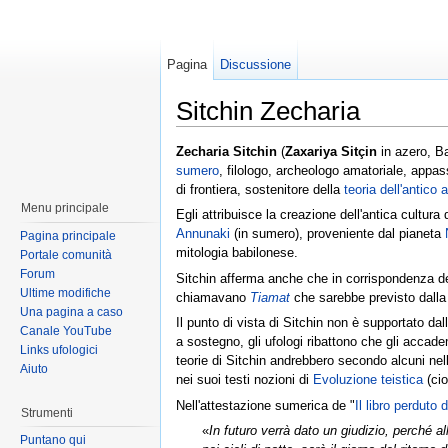
Pagina
Discussione
Sitchin Zecharia
Zecharia Sitchin
(
Zaxariya Sitçin
in azero, Ba
sumero
, filologo, archeologo amatoriale, appas
di frontiera, sostenitore della
teoria dell'antico 
Menu principale
Egli attribuisce la creazione dell'antica cultura
Annunaki
(in sumero), proveniente dal pianeta
Pagina principale
mitologia babilonese.
Portale comunità
Forum
Sitchin afferma anche che in corrispondenza del
Ultime modifiche
chiamavano
Tiamat
che sarebbe previsto dall
Una pagina a caso
Il punto di vista di Sitchin non è supportato d
Canale YouTube
a sostegno, gli ufologi ribattono che gli accad
Links ufologici
teorie di Sitchin andrebbero secondo alcuni nel
Aiuto
nei suoi testi nozioni di
Evoluzione teistica
(ci
Nell'attestazione sumerica de "
Il libro perduto 
Strumenti
«
In futuro verrà dato un giudizio, perché al
Puntano qui