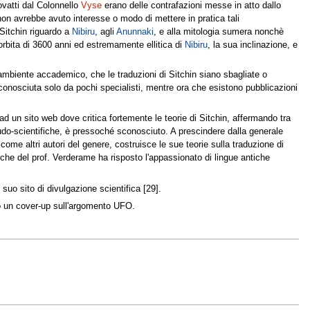
rovatti dal Colonnello
Vyse
erano delle contrafazioni messe in atto dallo
on avrebbe avuto interesse o modo di mettere in pratica tali
 Sitchin riguardo a
Nibiru
, agli
Anunnaki
, e alla mitologia sumera nonchè
a orbita di 3600 anni ed estremamente ellitica di
Nibiru
, la sua inclinazione, e
l'ambiente accademico, che le traduzioni di Sitchin siano sbagliate o
a conosciuta solo da pochi specialisti, mentre ora che esistono pubblicazioni
 ad un sito web dove critica fortemente le teorie di Sitchin, affermando tra
udo-scientifiche, è pressoché sconosciuto. A prescindere dalla generale
 come altri autori del genere, costruisce le sue teorie sulla traduzione di
tiche del prof. Verderame ha risposto l'appassionato di lingue antiche
suo sito di divulgazione scientifica [29].
iso un cover-up sull'argomento UFO.