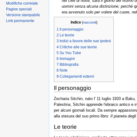
nei cieli di notte, sarà il giorno del ritorno 
Modifiche correlate
uomini senza alcuna distinzione; perché qu
Pagine speciali
era avvenuto solo per volere del cuore, nel
Versione stampabile
Link permanente
Indice
[
nascondi
]
1
Il personaggio
2
Le teorie
3
Indizi a favore delle sue ipotesi
4
Critiche alle sue teorie
5
Su You Tube
6
Immagini
7
Bibliografia
8
Note
9
Collegamenti esterni
Il personaggio
Zecharia Sitchin, nato l' 11 luglio 1920 a Baku, 
Palestina, Sitchin apprende l'ebraico antico e i
per alcuni giornali locali. Da sempre appassiona
alla stesura del suo primo libro:
Il pianeta degli
Le teorie