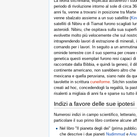
La teoria sitchiniana, esplicata attraverso i su
periodo di rivoluzione intorno al sole di circa
anni fa, venne a trovarsi in posizione tra Mart
venne sbalzato assieme a un suo satellite (
Kin
satelliti di Nibiru e di Tiamat furono scagliati
asteroidi. Nibiru, che ospitava sulla sua superfi
evolvette molto più velocemente che sul nostro,
intraprendendo lavori di estrazione di minerali, 
comando per i lavori. In seguito a un ammutiname
ominide terrestre con il suo sperma per creare u
genetica questi esemplari furono resi capaci di 
raccontate dalla Bibbia, e quindi la genesi, il d
continente americano, non sarebbero altro che del
mexicana e quella peruviana, siano nate da quell
tavolette in scrittura
cuneiforme
. Sitchin sostie
creati ad hoc, concedendogli la regalità, la past
risalenti a migliaia di anni fa e sparse su tutto 
Indizi a favore delle sue ipotesi
Numerosi indizi in campo scientifico, letterari
particolare il suo primo libro contiene alcune 
Nel libro "Il pianeta degli dei" (prima pubbl
che descrive i due pianeti
Nudimmud
e
Anu