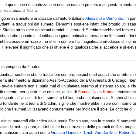
mi in questione non ipotizzano in nessun caso la presenza di questo pianeta e i
l'esistenza di Nibiru.
 vengono esaminate e analizzate dall'autore italiano
Alessandro Demontis
. In pa
guardanti le traduzioni dal sumero. Demontis sostiene infatti che proprio utiliz
 Sitchin attribuisce ad alcuni termini. L' errore di Sitchin starebbe nel fornire u
iene che quando si identificano i giusti ordinali si trovano molti riscontri dei 
entifica essere un 'razzo' ma che in sumero ha il significato ortodosso di 'n
' + 'elevare' il significato che si ottiene é di qualcosa che si accende e si ele
tchin vengono da 2 autori:
semitica, sostiene che le traduzioni sumere, ebraiche ed accadiche di Sitchin 
ser fa riferimento al dizionario Assiro-Accadico della Università di Chicago, riten
lle tavole sumere non si parla mai di un pianeta esterno al sistema solare, e 
ferimento, per queste sue critiche, ai libri di
Samuel Noah Kramer
, considera
guate all' analisi di testi sumeri e biblici, e che in alcuni casi Sitchin abbia 
fondante nella teoria di Sitchin, sigillo che mostrerebbe il sole con intorno t
lo che i sumeri utilizzavano comunemente per indicare il sole. Le critiche di Hei
alcuni paragrafi alla critica delle teorie Sitchiniane, non in materia di sumerolog
alisi dei miti egiziani, e attribuisce la costruzione delle piramidi di Giza prop
n tantissimi altri autori come
Graham Hancock
,
Erich Von Daniken
,
Robert B