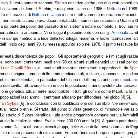
sh sig). Il testo sumero secondo Sitchin descrive anche uno di questi pianeti 
blicazione del libro di Sitchin, e raggiunse
Urano
nel 1986 e
Nettuno
nel 1989.
. Le misurazioni di
Nettuno
e
Urano
inoltre effettivamente mostrarono 2 pianeti 
tro, non esiste alcuna prova documentata che i sumeri conoscessero Urano e N
a da parte dei popoli del passato di un sistema solare completo si trovi sia ne
mportantissima anteprima. Vi si legge il procedimento con cui gli
Anunnaki
avreb
n campo medico alla luce della tecnologia moderna, é facile riconoscere la tecn
all' inizio degli anni 70, fu messa appunto solo nel 1978. Il primo test tube b
lineata discendenza dei popoli. Gli spostamenti geografici e i miscugli razziali 
, sono stati confermati negli anni '90 da alcuni studi genetici utilizzati per comb
o
Luca Cavalli Sforza
, e i suoi studi son stati completati e approfonditi da
Spen
trando l' origine comune delle etnie mediorientali, indiane, giapponesi, e andi
tnici mediorientali, in particolare del Libano e dell'Iraq (la antica
mesopotami
lle due civiltà, attraverso l'unione con le popolazioni meno evolute che abitavano
one genetica attualmente riscontrabile in tutti gli uomini come M168, la fa risa
popolazioni lasciarono il centroest africano per diffondersi nel globo [4][5].
rian Sykes
[6], e conclusosi con la pubblicazione del suo libro
The seven dau
attuali razze o etnie. Si tratta, dal punto di vista genetico, di minuscole variazi
Lo studio di Sykes identifica il più antico progenitore comune per via femminile 
udio fa risalire la prima 'Eva' a circa 200.000 anni fa [8]. A quanto pare dunq
zania. Da li si diffuse in piccoli gruppi, nelle zone della mesopotamia, dell'
ale e lento processo di evoluzione. Fu però l'incrocio tra questi piccoli gruppi 