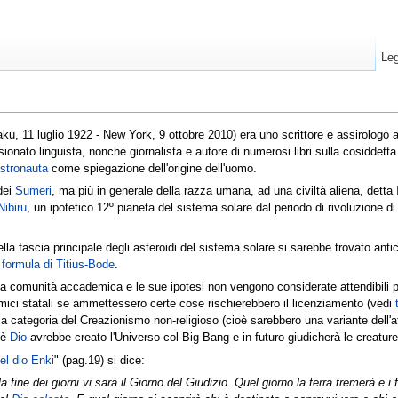
Leg
ku, 11 luglio 1922 - New York, 9 ottobre 2010) era uno scrittore e assirologo a
sionato linguista, nonché giornalista e autore di numerosi libri sulla cosiddett
astronauta
come spiegazione dell'origine dell'uomo.
 dei
Sumeri
, ma più in generale della razza umana, ad una civiltà aliena, detta
Nibiru
, un ipotetico 12º pianeta del sistema solare dal periodo di rivoluzione d
la fascia principale degli asteroidi del sistema solare si sarebbe trovato an
a
formula di Titius-Bode
.
alla comunità accademica e le sue ipotesi non vengono considerate attendibili 
emici statali se ammettessero certe cose rischierebbero il licenziamento (vedi
la categoria del Creazionismo non-religioso (cioè sarebbero una variante dell'a
oè
Dio
avrebbe creato l'Universo col Big Bang e in futuro giudicherà le creature
del dio Enki
" (pag.19) si dice:
la fine dei giorni vi sarà il Giorno del Giudizio. Quel giorno la terra tremerà e