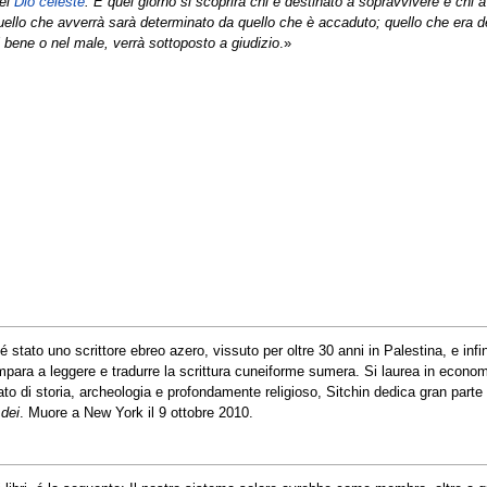
del
Dio celeste
. E quel giorno si scoprirà chi è destinato a sopravvivere e chi a
ello che avverrà sarà determinato da quello che è accaduto; quello che era de
 bene o nel male, verrà sottoposto a giudizio
.»
é stato uno scrittore ebreo azero, vissuto per oltre 30 anni in Palestina, e inf
mpara a leggere e tradurre la scrittura cuneiforme sumera. Si laurea in economia 
to di storia, archeologia e profondamente religioso, Sitchin dedica gran parte d
 dei
. Muore a New York il 9 ottobre 2010.