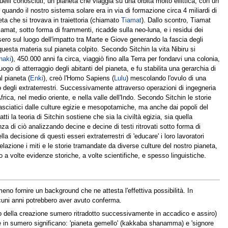
uelli conosciuti, un pianeta che viaggia su una orbita molto ellittica, con un
, quando il nostro sistema solare era in via di formazione circa 4 miliardi di
ta che si trovava in traiettoria (chiamato
Tiamat
). Dallo scontro, Tiamat
iamat, sotto forma di frammenti, ricadde sulla neo-luna, e i residui dei
asero sul luogo dell'impatto tra Marte e Giove generando la fascia degli
 questa materia sul pianeta colpito. Secondo Sitchin la vita Nibiru si
naki
), 450.000 anni fa circa, viaggiò fino alla Terra per fondarvi una colonia,
ogo di atterraggio degli abitanti del pianeta, e fu stabilita una gerarchia di
l pianeta (
Enki
), creò l'Homo Sapiens (
Lulu
) mescolando l'ovulo di una
o degli extraterrestri. Successivamente attraverso operazioni di ingegneria
rica, nel medio oriente, e nella valle dell'Indo. Secondo Sitchin le storie
asciatici dalle culture egizie e mesopotamiche, ma anche dai popoli del
i la teoria di Sitchin sostiene che sia la civiltà egizia, sia quella
za di ciò analizzando decine e decine di testi ritrovati sotto forma di
a decisione di questi esseri extraterrestri di 'educare' i loro lavoratori
relazione i miti e le storie tramandate da diverse culture del nostro pianeta,
ndo a volte evidenze storiche, a volte scientifiche, e spesso linguistiche.
no fornire un background che ne attesta l'effettiva possibilità. In
alcuni anni potrebbero aver avuto conferma.
to della creazione sumero ritradotto successivamente in accadico e assiro)
he in sumero significano: 'pianeta gemello' (kakkaba shanamma) e 'signore