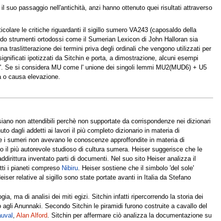
l suo passaggio nell'antichità, anzi hanno ottenuto quei risultati attraverso
rticolare le critiche riguardanti il sigillo sumero VA243 (caposaldo della
zando strumenti ortodossi come il Sumerian Lexicon di John Halloran sia
na traslitterazione dei termini priva degli ordinali che vengono utilizzati per
significati ipotizzati da Sitchin e porta, a dimostrazione, alcuni esempi
ome'. Se si considera MU come l' unione dei singoli lemmi MU2(MUD6) + U5
va o causa elevazione.
siano non attendibili perchè non supportate da corrispondenze nei dizionari
uto dagli addetti ai lavori il più completo dizionario in materia di
che i sumeri non avevano le conoscenze approffondite in materia di
to il più autorevole studioso di cultura sumera. Heiser suggerisce che le
addirittura inventato parti di documenti. Nel suo sito Heiser analizza il
utti i pianeti compreso
Nibiru
. Heiser sostiene che il simbolo 'del sole'
ser relative al sigillo sono state portate avanti in Italia da Stefano
ia, ma di analisi dei miti egizi. Sitchin infatti ripercorrendo la storia dei
rio agli Anunnaki. Secondo Sitchin le piramidi furono costruite a cavallo del
auval
,
Alan Alford
. Sitchin per affermare ciò analizza la documentazione su