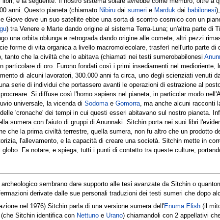
oi libri, é la seguente: Il nostro sistema solare avrebbe come membro, oltre a q
 3600 anni. Questo pianeta (chiamato
Nibiru
dai
sumeri
e
Marduk
dai
babilonesi
)
e e Giove dove un suo satellite ebbe una sorta di scontro cosmico con un piane
gu
) tra Venere e Marte dando origine al sistema Terra-Luna; un'altra parte di T
 lungo una orbita oblunga e retrograda dando origine alle comete, altri pezzi rim
cie forme di vita organica a livello macromolecolare, trasferì nell'urto parte di
 tanto che la civiltà che lo abitava (chiamati nei testi sumerobabilonesi
Anun
in particolare di oro. Furono fondati così i primi insediamenti nel medioriente, lu
nto di alcuni lavoratori, 300.000 anni fa circa, uno degli scienziati venuti da
na serie di individui che portassero avanti le operazioni di estrazione al post
procreare. Si diffuse così l'homo sapiens nel pianeta, in particolar modo nell'Af
iluvio universale, la vicenda di
Sodoma
e
Gomorra
, ma anche alcuni racconti l
le 'cronache' dei tempi in cui questi esseri abitavano sul nostro pianeta. Infatt
a sumera con l'aiuto di gruppi di Anunnaki. Sitchin porta nei suoi libri l'eviden
ne che la prima civiltà terrestre, quella sumera, non fu altro che un prodotto dell
orizia, l'allevamento, e la capacità di creare una società. Sitchin mette in cor
il globo. Fa notare, e spiega, tutti i punti di contatto tra queste culture, porta
o, archeologico sembrano dare supporto alle tesi avanzate da Sitchin o quantome
affermazioni derivate dalle sue personali traduzioni dei testi sumeri che dopo 
icazione nel 1976) Sitchin parla di una versione sumera dell'
Enuma Elish
(il mi
(che Sitchin identifica con
Nettuno
e
Urano
) chiamandoli con 2 appellativi c