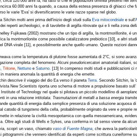
e, circa 120.000 anni fa, ha fatto si che le popolazioni ominidi presenti nei ter
 incirca 60.000 anni fa quando, a causa della estesa presenza di ghiacci che fav
so le varie 'Eva' si diversificarono le varie razze sparse nel globo.
 Sitchin molti anni prima dell'inizio degli studi sulla
Eva mitocondriale
e sull'
dei reperti archeologici, e di tavolette di argilla ritrovate qui e li nella zona
elley Fujikawa (2002) mostrano che un tipo di argilla, la montmorillonite, é un
tifica la montmorilonite come possibile catalizzatore prebiotico [10], e altri stud
 del DNA virale [11], e possibilmente anche quello umano. Queste nozioni danno
eava come la temperatura di plutone fosse aumentata di 2°C, si sono avanzate 
azione completa del fenomeno. Alcuni pseudoricercatori amatoriali italiani, s
e
,
Tritone
,
Nettuno
e
Saturno
. [13] In compenso molti studi e pubblicazioni ci
to in maniera anomala la quantità di energia che emette.
hin descrive il viaggio del dio Ea verso il pianeta
Terra
. Secondo Sitchin, la 
ivista New Scientists riporta uno schema di motore a propulsione basato sull’ 
nstitute of Technology nel quale si pilotava un piccolo modellino di aeroplano [15]
enti in una relazione intitolata:
Trasmutazioni di metalli a bassa energia tramit
 grande quantità di energia dalla semplice presenza di una soluzione acquosa di 
l catodo di tungsteno della cella, probabilmente originato da vere e proprie re
ette in relazione la civiltà mesopotamica con quella mesoamericana, evidenzi
Oltre agli studi di Wells e Sykes, una conferma in tal senso viene da alcuni re
via, scoprì un vaso, chiamato
vaso di Fuente Magna
, che aveva la particolarit
cisi pittogrammi che vennero identificati da esperti come scrittura cuneiforme 