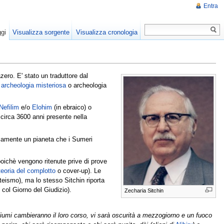
Entra
gi
Visualizza sorgente
Visualizza cronologia
zero. E' stato un traduttore dal
a
archeologia misteriosa
o archeologia
Nefilim
e/o
Elohim
(in ebraico) o
i circa 3600 anni presente nella
ticamente un pianeta che i Sumeri
poichè vengono ritenute prive di prove
teoria del complotto
o cover-up). Le
teismo), ma lo stesso Sitchin riporta
 col Giorno del Giudizio).
Zecharia Sitchin
 i fiumi cambieranno il loro corso, vi sarà oscurità a mezzogiorno e un fuoco