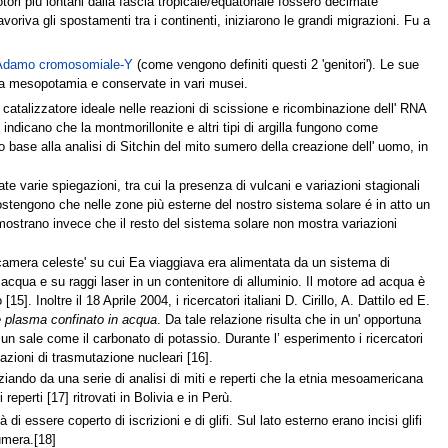
rotori più lontani dalla fascia tropicale/equatoriale fossero decimate
oriva gli spostamenti tra i continenti, iniziarono le grandi migrazioni. Fu a
Adamo cromosomiale-Y
(come vengono definiti questi 2 'genitori'). Le sue
 della mesopotamia e conservate in vari musei.
 catalizzatore ideale nelle reazioni di scissione e ricombinazione dell' RNA
i indicano che la montmorillonite e altri tipi di argilla fungono come
 base alla analisi di Sitchin del mito sumero della creazione dell' uomo, in
varie spiegazioni, tra cui la presenza di vulcani e variazioni stagionali
ostengono che nelle zone più esterne del nostro sistema solare é in atto un
 mostrano invece che il resto del sistema solare non mostra variazioni
'camera celeste' su cui Ea viaggiava era alimentata da un sistema di
acqua e su raggi laser in un contenitore di alluminio. Il motore ad acqua è
. Inoltre il 18 Aprile 2004, i ricercatori italiani D. Cirillo, A. Dattilo ed E.
e plasma confinato in acqua
. Da tale relazione risulta che in un' opportuna
un sale come il carbonato di potassio. Durante l’ esperimento i ricercatori
azioni di trasmutazione nucleari [16].
ando da una serie di analisi di miti e reperti che la etnia mesoamericana
perti [17] ritrovati in Bolivia e in Perù.
à di essere coperto di iscrizioni e di glifi. Sul lato esterno erano incisi glifi
sumera.[18]