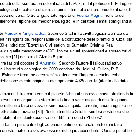
 di studi sulla scrittura precolombiana di LaPaz, e dal professor E.F. Legner
eologica che potesse chiarire alcuni misteri sulle culture precolombiane. Il
mesoamericana. Oltre al già citato reperto di
Fuente Magna
, nel sito del
uneiforme, tipiche del medioriente/egitto, e in caratteri semiti somiglianti al
nte
Marduk
e
Ningishzidda
. Secondo Sitchin la civiltà egiziana é nata da
hot / Ningishzida, responsabile della costruzione delle piramidi di Giza, sia
 e intitolato: "Egyptian Civilisation its Sumerian Origin & Real
iana da quella mesopotamica[20]. Inoltre alcuni appassionati e sostenitori di
cchio [21] del sito di Giza in Egitto.
tra fazioni opposte di
Anunnaki
. Secondo l'autore il fallout radiattivo
er. Uno studio geologico del 2000 condotto da Heidi M. Cullen, P. B.
: Evidence from the deep-sea” sostiene che l'impero accadico ebbe
eflazione avente origine in mesopotamia 4025 anni fa (riferito alla data
erazioni di trasporto verso il pianeta
Nibiru
al suo avvicinarsi, sfruttando la
presenza di acqua allo stato liquido fino a varie migliai di anni fa quando
e millennio fa ci doveva essere acqua liquida corrente, ancora oggi se ne
l sottosuolo marziano [23]. Negli ultimi libro Sitchin sembra sostenere che
rrelato all'incidente occorso nel 1989 alla sonda Phobos2.
a fascia principale degli asteroidi contiene materiale protoplanetario
i fa questo materiale doveva essere molto più abbondante. Questo potrebbe