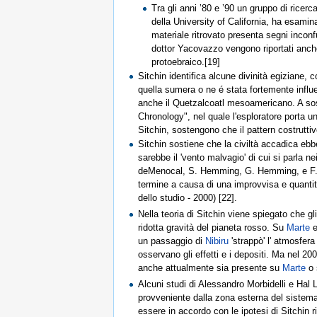
Tra gli anni ’80 e ’90 un gruppo di ricer
della University of California, ha esamin
materiale ritrovato presenta segni inconf
dottor Yacovazzo vengono riportati anche e
protoebraico.[19]
Sitchin identifica alcune divinità egiziane,
quella sumera o ne é stata fortemente influen
anche il Quetzalcoatl mesoamericano. A soste
Chronology", nel quale l'esploratore porta un
Sitchin, sostengono che il pattern costruttiv
Sitchin sostiene che la civiltà accadica eb
sarebbe il 'vento malvagio' di cui si parla 
deMenocal, S. Hemming, G. Hemming, e F. H
termine a causa di una improvvisa e quantit
dello studio - 2000) [22].
Nella teoria di Sitchin viene spiegato che gl
ridotta gravità del pianeta rosso. Su
Marte
e
un passaggio di
Nibiru
'strappò' l' atmosfera
osservano gli effetti e i depositi. Ma nel 20
anche attualmente sia presente su
Marte
o 
Alcuni studi di Alessandro Morbidelli e Hal 
provveniente dalla zona esterna del sistema
essere in accordo con le ipotesi di Sitchin r