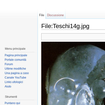
File
Discussione
File:Teschi14g.jpg
Menu principale
Pagina principale
Portale comunità
Forum
Ultime modifiche
Una pagina a caso
Canale YouTube
Links ufologici
Aiuto
Strumenti
Puntano qui