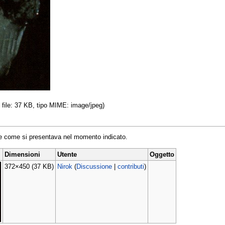
l file: 37 KB, tipo MIME: image/jpeg)
ile come si presentava nel momento indicato.
Dimensioni
Utente
Oggetto
372×450
(37 KB)
Nirok
(
Discussione
|
contributi
)