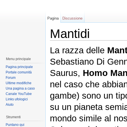
Pagina
Discussione
Mantidi
La razza delle
Mant
Sebastiano Di Genn
Menu principale
Pagina principale
Saurus,
Homo Man
Portale comunità
Forum
nel caso che abbia
Ultime modifiche
Una pagina a caso
gambe) sono un tip
Canale YouTube
Links ufologici
su un pianeta semia
Aiuto
mondo simile al nos
Strumenti
Puntano qui