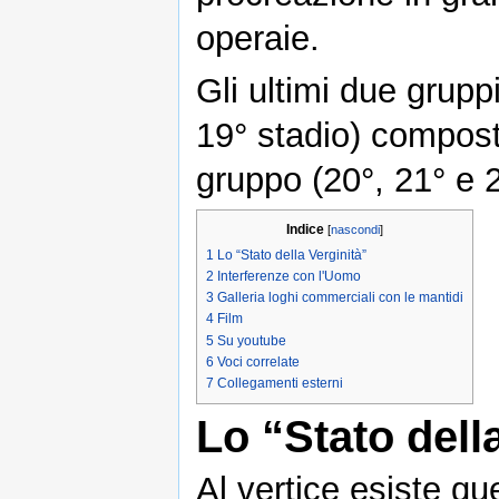
operaie.
Gli ultimi due grupp
19° stadio) compost
gruppo (20°, 21° e 22
Indice
[
nascondi
]
1
Lo “Stato della Verginità”
2
Interferenze con l'Uomo
3
Galleria loghi commerciali con le mantidi
4
Film
5
Su youtube
6
Voci correlate
7
Collegamenti esterni
Lo “Stato dell
Al vertice esiste qu