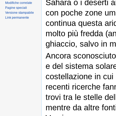
Sahara o i deserti 
Modifiche correlate
Pagine speciali
con poche zone umi
Versione stampabile
Link permanente
continua questa ar
molto più fredda (a
ghiaccio, salvo in m
Ancora sconosciuto 
e del sistema solare
costellazione in cui
recenti ricerche fa
trovi tra le stelle d
mentre da altre font