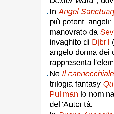
Dexter Ward"
, dov
In
Angel Sanctuar
più potenti angeli:
manovrato da
Sev
invaghito di
Djbril
(
angelo donna dei qu
rappresenta l'ele
Ne
Il cannocchial
trilogia fantasy
Qu
Pullman
lo nomina:
dell'Autorità.