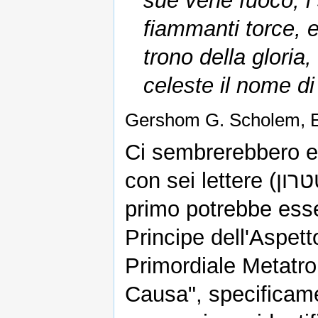
sue vene fuoco, i s
fiammanti torce, e
trono della gloria
celeste il nome d
Gershom G. Scholem, Es
Ci sembrerebbero e
con sei lettere (מטטרון), e l'altro con sette (מיטטרון). Il
primo potrebbe esse
Principe dell'Aspetto 
Primordiale Metatr
Causa", specificam