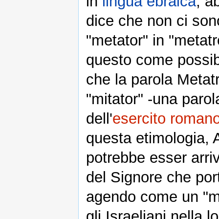
in
lingua ebraica
, abbiamo מ
dice che non ci sono
"metator" in "metat
questo come possibi
che la parola Metat
"mitator" -una parol
dell'
esercito roman
questa etimologia, 
potrebbe esser arri
del Signore che porta
agendo come un "me
gli Israeliani nella 