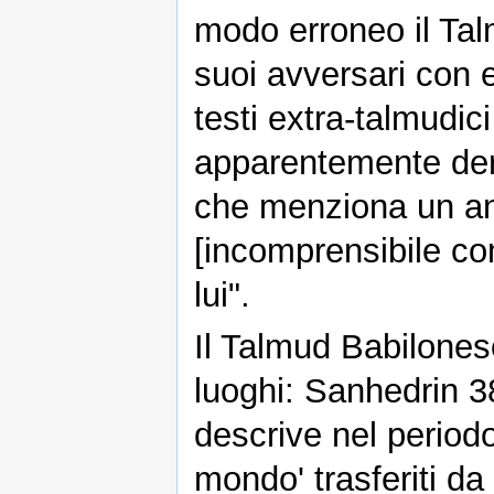
modo erroneo il Tal
suoi avversari con e
testi extra-talmudic
apparentemente deri
che menziona un ang
[incomprensibile c
lui".
Il Talmud Babilones
luoghi: Sanhedrin 
descrive nel periodo
mondo' trasferiti d