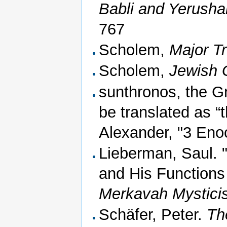
Babli and Yerushal
767
Scholem,
Major T
Scholem,
Jewish 
sunthronos, the G
be translated as “t
Alexander, "3 Eno
Lieberman, Saul. 
and His Functions
Merkavah Mystici
Schäfer, Peter.
Th