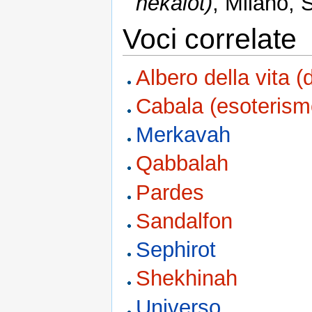
hēkalōt)
, Milano, 
Voci correlate
Albero della vita 
Cabala (esoterism
Merkavah
Qabbalah
Pardes
Sandalfon
Sephirot
Shekhinah
Universo