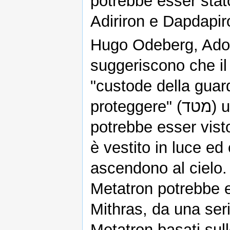
potrebbe esser sta
Adiriron e Dapdapir
Hugo Odeberg, Adol
suggeriscono che il
"custode della guardia" (מטדא) o il nome 
proteggere" (מטד) una prima derivazione di ciò che
potrebbe esser vis
è vestito in luce ed
ascendono al cielo.
Metatron potrebbe 
Mithras, da una seri
Metatron basati sull