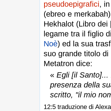
pseudoepigrafici
, i
(ebreo e merkabah
Hekhalot (Libro dei [
legame tra il figlio 
Noè
) ed la sua tras
suo grande titolo d
Metatron dice:
«
Egli [il Santo].
presenza della sua
scritto, "il mio no
12:5 traduzione di Alex