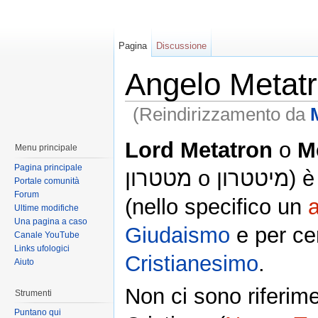
Pagina
Discussione
Angelo Metat
(Reindirizzamento da
Lord Metatron
o
M
Menu principale
Pagina principale
טטרון
Portale comunità
Forum
(nello specifico un
Ultime modifiche
Una pagina a caso
Giudaismo
e per cer
Canale YouTube
Links ufologici
Cristianesimo
.
Aiuto
Non ci sono riferimen
Strumenti
Puntano qui