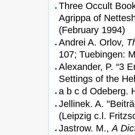
Three Occult Book
Agrippa of Nettesh
(February 1994)
Andrei A. Orlov,
T
107; Tuebingen: M
Alexander, P. “3 E
Settings of the H
a b c d Odeberg. 
Jellinek. A. "Beit
(Leipzig c.l. Frit
Jastrow. M.,
A Dic