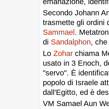
emanazione, identifi
Secondo Johann An
trasmette gli ordini 
Sammael
. Metatron
di
Sandalphon
, che
Lo
Zohar
chiama Met
usato in 3 Enoch, do
"servo". È identific
popolo di Israele at
dall'Egitto, ed è de
VM Samael Aun Weor