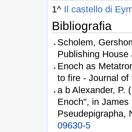
1^
Il castello di Ey
Bibliografia
Scholem, Gershom
Publishing House 
Enoch as Metatron
to fire - Journal o
a b Alexander, P. 
Enoch", in James 
Pseudepigrapha, 
09630-5