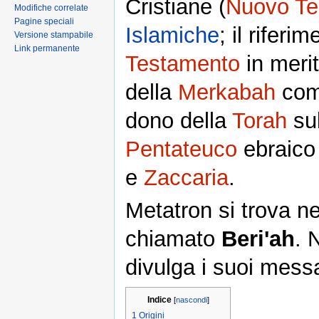
Cristiane (
Nuovo Te
Modifiche correlate
Pagine speciali
Islamiche
; il riferim
Versione stampabile
Link permanente
Testamento
in merit
della
Merkabah
comp
dono della
Torah
su
Pentateuco
ebraico 
e
Zaccaria
.
Metatron si trova n
chiamato
Beri'ah
. 
divulga i suoi mess
Indice
[
nascondi
]
1
Origini