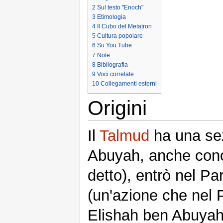
2
Sul testo "Enoch"
3
Etimologia
4
Il Cubo del Metatron
5
Cultura popolare
6
Su You Tube
7
Note
8
Bibliografia
9
Voci correlate
10
Collegamenti esterni
Origini
Il
Talmud
ha una sez
Abuyah, anche cono
detto), entrò nel Pa
(un'azione che nel 
Elishah ben Abuyah 