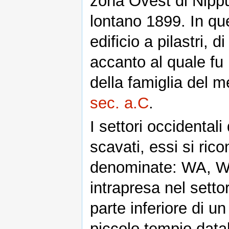
zona Ovest di Nippu
lontano 1899. In qu
edificio a pilastri, d
accanto al quale fu 
della famiglia del 
sec. a.C
.
I settori occidentali
scavati, essi si rico
denominate: WA, WB
intrapresa nel sett
parte inferiore di un
piccolo tempio datab