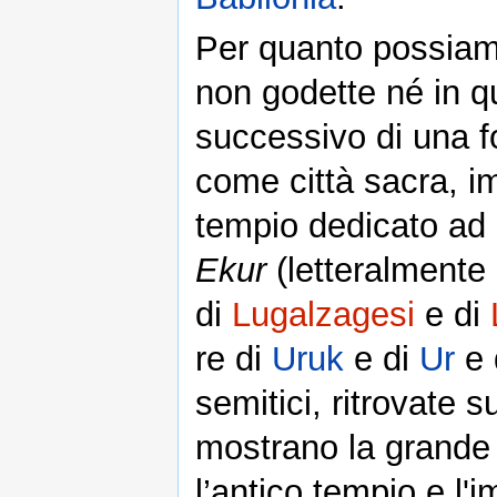
Per quanto possiamo
non godette né in q
successivo di una f
come città sacra, i
tempio dedicato ad
Ekur
(letteralmente 
di
Lugalzagesi
e di
re di
Uruk
e di
Ur
e d
semitici, ritrovate s
mostrano la grande 
l’antico tempio e l'