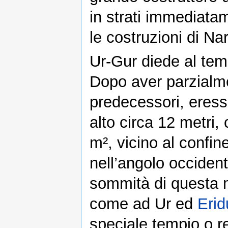
in strati immediata
le costruzioni di Na
Ur-Gur diede al temp
Dopo aver parzialme
predecessori, eresse
alto circa 12 metri,
m², vicino al confin
nell’angolo occiden
sommità di questa mo
come ad Ur ed
Erid
speciale tempio o r