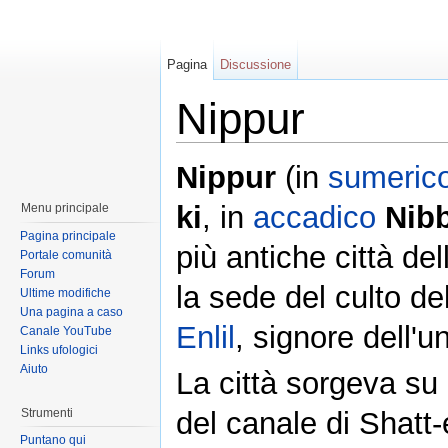
Pagina
Discussione
Nippur
Nippur
(in
sumeric
ki
, in
accadico
Nib
Menu principale
Pagina principale
più antiche città de
Portale comunità
Forum
la sede del culto de
Ultime modifiche
Una pagina a caso
Enlil
, signore dell'u
Canale YouTube
Links ufologici
Aiuto
La città sorgeva su
Strumenti
del canale di Shatt-
Puntano qui