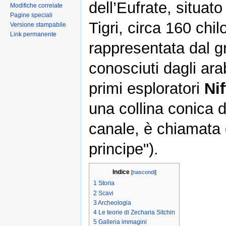
dell’Eufrate, situato
Modifiche correlate
Pagine speciali
Tigri, circa 160 chi
Versione stampabile
Link permanente
rappresentata dal g
conosciuti dagli ara
primi esploratori
Nif
una collina conica d
canale, è chiamata 
principe").
Indice
[
nascondi
]
1
Storia
2
Scavi
3
Archeologia
4
Le teorie di Zecharia Sitchin
5
Galleria immagini