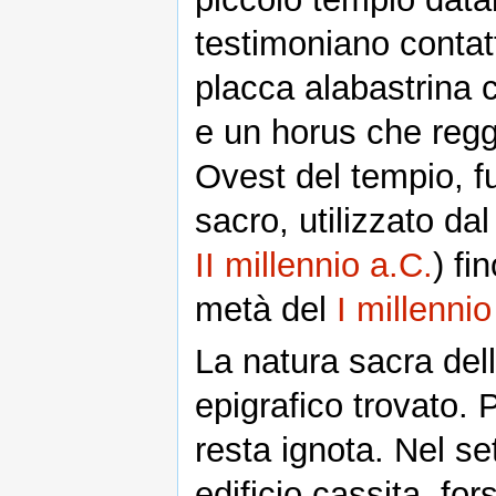
testimoniano contatt
placca alabastrina c
e un horus che regge
Ovest del tempio, fur
sacro, utilizzato dal
II millennio a.C.
) fi
metà del
I millennio
La natura sacra dell
epigrafico trovato. 
resta ignota. Nel se
edificio cassita, fo