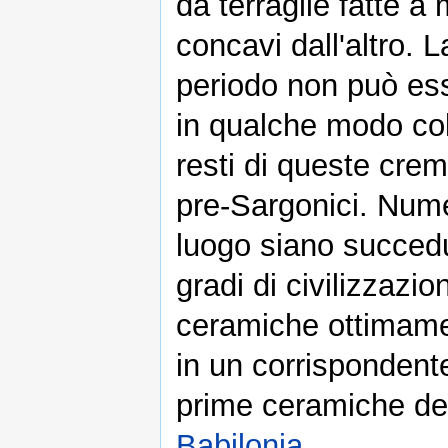
da terraglie fatte a
concavi dall'altro. 
periodo non può es
in qualche modo col
resti di queste crema
pre-Sargonici. Num
luogo siano succedu
gradi di civilizzazi
ceramiche ottimamen
in un corrispondent
prime ceramiche dell
Babilonia
.