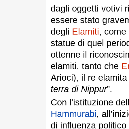
dagli oggetti votiv
essere stato gravem
degli
Elamiti
, come 
statue di quel peri
ottenne il riconosci
elamiti, tanto che
E
Arioci), il re elamita
terra di Nippur
”.
Con l'istituzione de
Hammurabi
, all’ini
di influenza politico