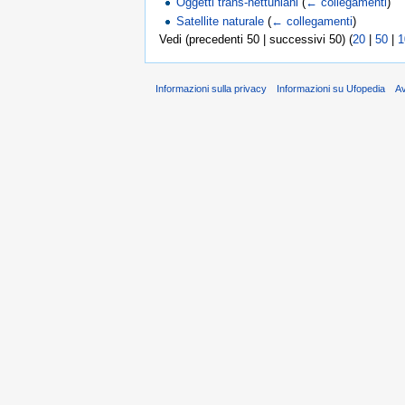
Oggetti trans-nettuniani
(
← collegamenti
)
Satellite naturale
(
← collegamenti
)
Vedi (precedenti 50 | successivi 50) (
20
|
50
|
1
Informazioni sulla privacy
Informazioni su Ufopedia
A