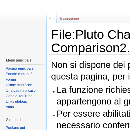
File
Discussione
File:Pluto Ch
Comparison2
Menu principale
Non si dispone dei 
Pagina principale
questa pagina, per i
Portale comunità
Forum
Ultime modifiche
La funzione richies
Una pagina a caso
Canale YouTube
appartengono al 
Links ufologici
Aiuto
Per essere abilitat
Strumenti
necessario conferm
Puntano qui