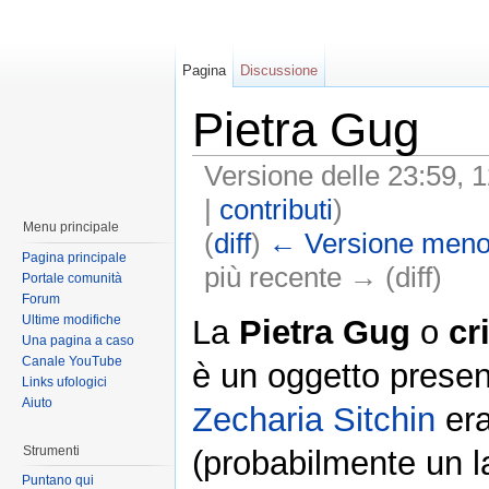
Pagina
Discussione
Pietra Gug
Versione delle 23:59, 
|
contributi
)
Menu principale
(
diff
)
← Versione meno
Pagina principale
più recente → (diff)
Portale comunità
Forum
Ultime modifiche
La
Pietra Gug
o
cr
Una pagina a caso
Canale YouTube
è un oggetto presen
Links ufologici
Aiuto
Zecharia Sitchin
era
Strumenti
(probabilmente un la
Puntano qui