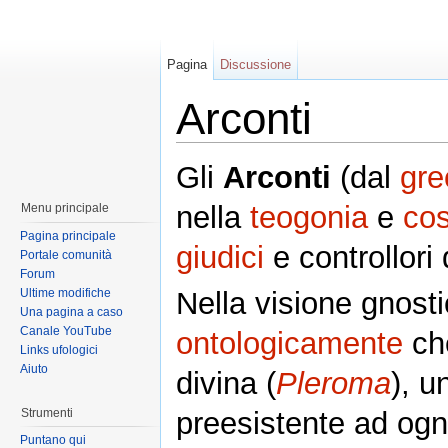
Pagina
Discussione
Arconti
Gli
Arconti
(dal
gre
nella
teogonia
e
co
Menu principale
Pagina principale
giudici
e controllori
Portale comunità
Forum
Ultime modifiche
Nella visione gnosti
Una pagina a caso
Canale YouTube
ontologicamente
c
Links ufologici
Aiuto
divina (
Pleroma
), 
Strumenti
preesistente ad ogn
Puntano qui