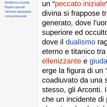
un "
peccato iniziale
Modifiche correlate
Pagine speciali
divina si frappose 
Versione stampabile
Link permanente
generato, dove l'uo
superiore ed occult
dove il
dualismo
rag
eterno e titanico tra
ellenizzante
e
giuda
erge la figura di un 
coadiuvato da una s
stesso, gli Arconti.
che un incidente di 