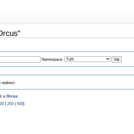
Orcus"
Namespace:
i
redirect
ti a
Orcus
:
00
|
250
|
500
).