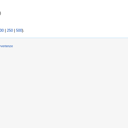
)
00
|
250
|
500
).
vvertenze